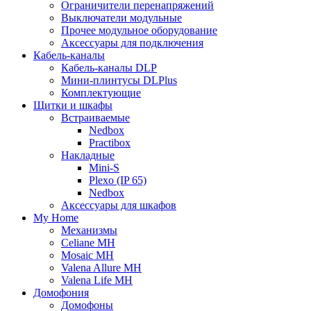
Ограничители перенапряжений
Выключатели модульные
Прочее модульное оборудование
Аксессуары для подключения
Кабель-каналы
Кабель-каналы DLP
Мини-плинтусы DLPlus
Комплектующие
Щитки и шкафы
Встраиваемые
Nedbox
Practibox
Накладные
Mini-S
Plexo (IP 65)
Nedbox
Аксессуары для шкафов
My Home
Механизмы
Celiane MH
Mosaic MH
Valena Allure MH
Valena Life MH
Домофония
Домофоны