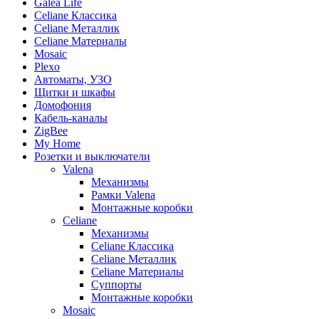
Galea Life
Celiane Классика
Celiane Металлик
Celiane Материалы
Mosaic
Plexo
Автоматы, УЗО
Щитки и шкафы
Домофония
Кабель-каналы
ZigBee
My Home
Розетки и выключатели
Valena
Механизмы
Рамки Valena
Монтажные коробки
Celiane
Механизмы
Celiane Классика
Celiane Металлик
Celiane Материалы
Суппорты
Монтажные коробки
Mosaic